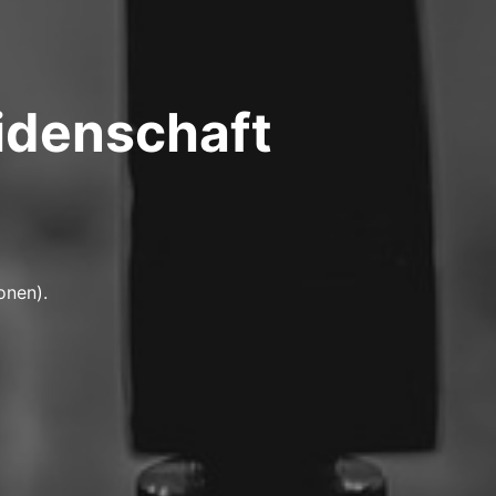
idenschaft
onen).