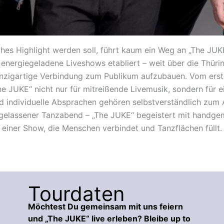
hes Highlight werden soll, führt kaum ein Weg an „The JUKE
 energiegeladene Liveshows etabliert – weit über die Thüri
inzigartige Verbindung zum Publikum aufzubauen. Vom erst
e JUKE“ nicht nur für mitreißende Livemusik, sondern für e
nd individuelle Absprachen gehören selbstverständlich zum
sgelassener Tanzabend – „The JUKE“ begeistert mit handg
einer Show, die Menschen verbindet und Tanzflächen füllt.
Tourdaten
Möchtest Du gemeinsam mit uns feiern
und „The JUKE“ live erleben? Bleibe up to