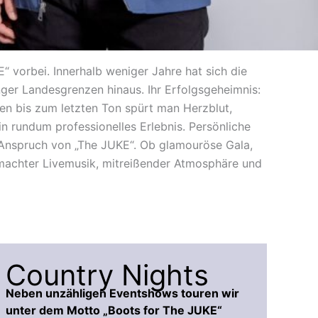
“ vorbei. Innerhalb weniger Jahre hat sich die
nger Landesgrenzen hinaus. Ihr Erfolgsgeheimnis:
en bis zum letzten Ton spürt man Herzblut,
in rundum professionelles Erlebnis. Persönliche
 Anspruch von „The JUKE“. Ob glamouröse Gala,
emachter Livemusik, mitreißender Atmosphäre und
Country Nights
Neben unzähligen Eventshows touren wir
unter dem Motto „Boots for The JUKE“