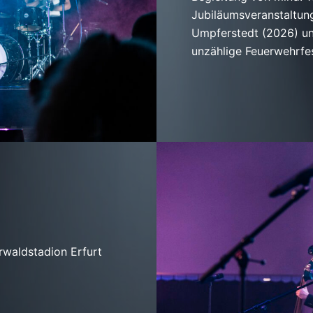
Jubiläumsveranstaltu
Umpferste
dt (2026) u
unzählige Feuerwehrfe
rwaldstadion Erfurt