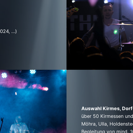
2024, …)
Auswahl Kirmes, Dorf
über 50 Kirmessen
un
Möhra, Ulla, Holdenste
Begleitung von mind. 